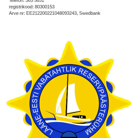
Telefon: 565 5651
registrikood: 80300153
Arve nr: EE212200221048093243, Swedbank