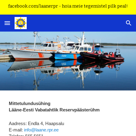
facebook.com/laanerpr - hoia meie tegemistel pilk peal!
Skip to main content
Skip to navigation
Mittetulundusühing
Lääne-Eesti Vabatahtlik Reservpäästerühm
Aadress: Endla 4, Haapsalu
E-mail: 
info@laane.rpr.ee